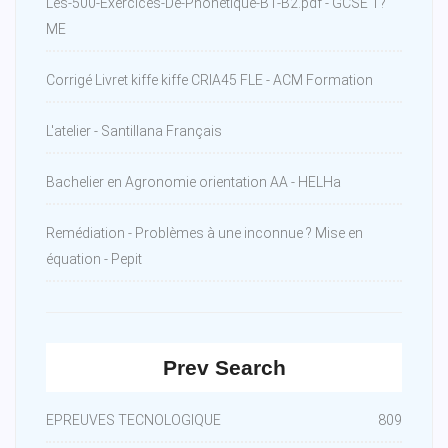
Les-500-Exercices-De-Phonetique-B1-B2.pdf - GCSE T?
ME
Corrigé Livret kiffe kiffe CRIA45 FLE - ACM Formation
L'atelier - Santillana Français
Bachelier en Agronomie orientation AA - HELHa
Remédiation - Problèmes à une inconnue ? Mise en
équation - Pepit
Prev Search
EPREUVES TECNOLOGIQUE
809